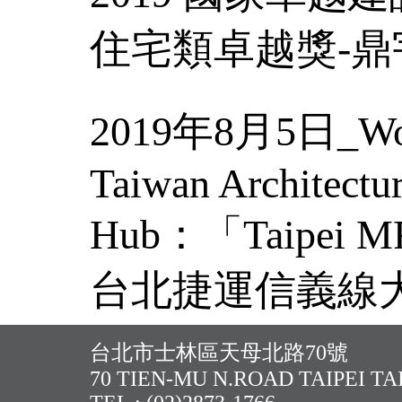
住宅類卓越獎-
2019年8月5日_Worl
Taiwan Architectu
Hub：「Taipei MRT
台北捷運信義線
SCFC《張哲夫
台北市士林區天母北路70號
70 TIEN-MU N.ROAD TAIPEI T