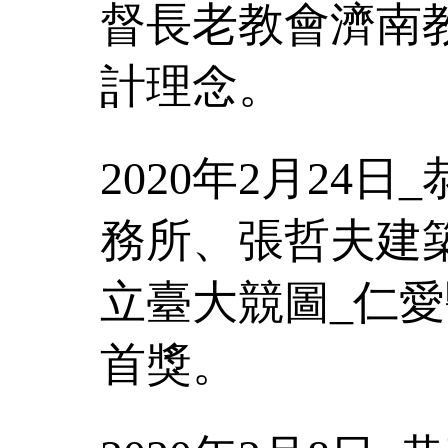
督長老教會濟南
計理念。
2020年2月24
務所、張哲夫建
立臺大競圖_仁
首獎。