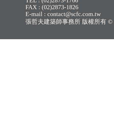
TEL : (02)2873-1766
2019年6月_國際雜誌
FAX : (02)2873-1826
E-mail : contact@scfc.com.tw
Magazine Publi
張哲夫建築師事務所 版權所有 © 2014.8 
誌報導/張哲夫
共和國 台中園區
張哲夫建築師獲頒
會AIT會士榮耀