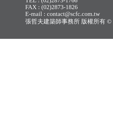
TEL : (02)2873-1766
2019年6月_國際雜誌
FAX : (02)2873-1826
E-mail : contact@scfc.com.tw
Magazine Publi
張哲夫建築師事務所 版權所有 © 2014.8 
誌報導/張哲夫
共和國 台中園區
張哲夫建築師獲頒
會AIT會士榮耀