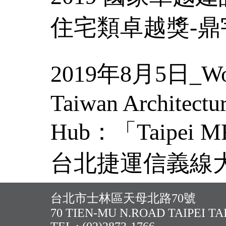
住宅類卓越獎-
2019年8月5日_Worl
Taiwan Architectu
Hub：「Taipei MRT
台北捷運信義線
SCFC《張哲夫
台北市士林區天母北路70號
70 TIEN-MU N.ROAD TAIPEI T