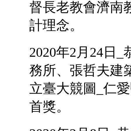
督長老教會濟南
計理念。
2020年2月24
務所、張哲夫建
立臺大競圖_仁
首獎。